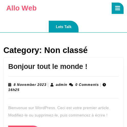
Allo Web
Lets Talk
Category:
Non classé
Bonjour tout le monde !
8 November 2023
|
admin
0 Comments
|
16h25
Bienvenue sur WordPress. Ceci est votre premier article.
Modifiez-le ou supprimez-le, puis commencez à écrire !